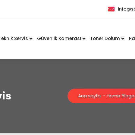
info@s
Teknik Servis
Güvenlik Kamerası
Toner Dolum
Pa
vis
Ana sayfa
-
Home 5
logo