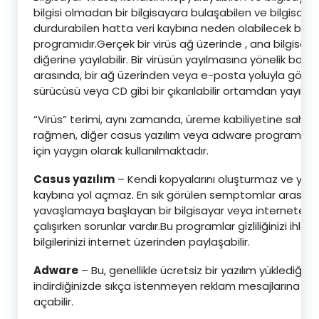
bilgisi olmadan bir bilgisayara bulaşabilen ve bilgisayar
durdurabilen hatta veri kaybına neden olabilecek bir bi
programıdır.Gerçek bir virüs ağ üzerinde , ana bilgisay
diğerine yayılabilir. Bir virüsün yayılmasına yönelik bazı
arasında, bir ağ üzerinden veya e-posta yoluyla gön
sürücüsü veya CD gibi bir çıkarılabilir ortamdan yayıl
“Virüs” terimi, aynı zamanda, üreme kabiliyetine sahi
rağmen, diğer casus yazılım veya adware programları
için yaygın olarak kullanılmaktadır.
Casus yazılım
– Kendi kopyalarını oluşturmaz ve yay
kaybına yol açmaz. En sık görülen semptomlar arasınd
yavaşlamaya başlayan bir bilgisayar veya internete
çalışırken sorunlar vardır.Bu programlar gizliliğinizi ihlal e
bilgilerinizi internet üzerinden paylaşabilir.
Adware
– Bu, genellikle ücretsiz bir yazılım yüklediğin
indirdiğinizde sıkça istenmeyen reklam mesajlarına ve
açabilir.