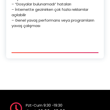
– “Dosyalar bulunamadı” hataları
– İnternette gezinirken çok fazla reklamlar
a
çılabilir
– Genel yavaş performans veya programların
yavaş çalışması
Pzt-Cum 9:30 -19:30