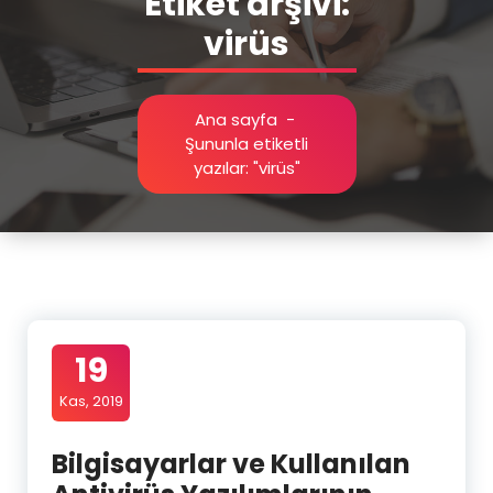
Etiket arşivi:
virüs
Ana sayfa
-
Şununla etiketli
yazılar: "virüs"
19
Kas, 2019
Bilgisayarlar ve Kullanılan