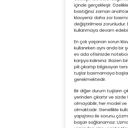
içinde gerçekleşir. Özelikl
bastığınız zaman anahtarl
klavyeniz daha zor basmaya
değiştirilmesi zorunludur. 
kullanmaya devam edebilir
En çok yaşanan sorun klavye
kullanırken aynı anda bir
ev ada ofisinizde notebook
karşıya kalırsınız. Bazen b
pili çıkartıp bilgisayarı t
tuşlar basmamaya başlar 
gerekmektedir.
Bir diğer durum tuşların 
yerinden çıkartır ve sizde
olmayabilir, her model ve
olmaktadır. Genellikle kul
yapıştırıcı ile sorunu çöz
başarı sağlanamaz. Uzman 