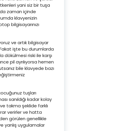
kenleri yani siz bir tuşa
arda zaman içinde
urumda klavyenizin
ptop bilgisayarınızı
oruz ve artık bilgisayar
 Fakat işte bu durumlarda
dökülmesi riski ile karşı
lünce pil ayrılıyorsa hemen
rutsanız bile klavyede bazı
eğiştirmeniz
çocuğunuz tuşları
ması sanıldığı kadar kolay
ve takma şeklide farklı
ar verirler ve hatta
den görülen genellikle
ve yanlış uygulamalar