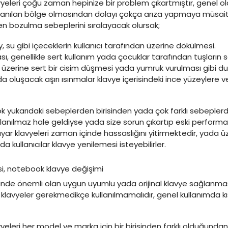
avyeleri çoğu zaman hepinize bir problem çıkartmıştır, genel ol
lanılan bölge olmasından dolayı çokça arıza yapmaya müsaitt
n bozulma sebeplerini sıralayacak olursak;
, su gibi içeceklerin kullanıcı tarafından üzerine dökülmesi.
ı, genellikle sert kullanım yada çocuklar tarafından tuşların 
n üzerine sert bir cisim düşmesi yada yumruk vurulması gibi du
rda oluşacak aşırı ısınmalar klavye içerisindeki ince yüzeylere 
 yukarıdaki sebeplerden birisinden yada çok farklı sebeplerd
kullanılmaz hale geldiyse yada size sorun çıkartıp eski perform
sayar klavyeleri zaman içinde hassaslığını yitirmektedir, yada üz
a kullanıcılar klavye yenilemesi isteyebilirler.
de önemli olan uygun uyumlu yada orijinal klavye sağlanmasıd
 klavyeler gerekmedikçe kullanılmamalıdır, genel kullanımda
avyeleri her model ve marka için bir birisinden farklı olduğunda