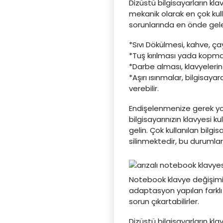
Dizüstü bilgisayarların kl
mekanik olarak en çok kul
sorunlarında en önde gele
*Sıvı Dökülmesi, kahve, çay
*Tuş kırılması yada kopmas
*Darbe alması, klavyeleri
*Aşırı ısınmalar, bilgisaya
verebilir.
Endişelenmenize gerek yok
bilgisayarınızın klavyesi 
gelin. Çok kullanılan bilgi
silinmektedir, bu durumlard
Notebook klavye değişimin
adaptasyon yapılan farklı
sorun çıkartabilirler.
Dizüstü bilgisayarların kl