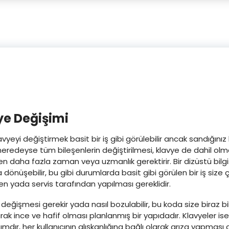
e Değişimi
avyeyi değiştirmek basit bir iş gibi görülebilir ancak sandığınız
i neredeyse tüm bileşenlerin değiştirilmesi, klavye de dahil 
den daha fazla zaman veya uzmanlık gerektirir. Bir dizüstü bilg
önüşebilir, bu gibi durumlarda basit gibi görülen bir iş size
en yada servis tarafından yapılması gereklidir.
ğişmesi gerekir yada nasıl bozulabilir, bu koda size biraz bilg
rak ince ve hafif olması planlanmış bir yapıdadır. Klavyeler ise
mdır, her kullanıcının alışkanlığına bağlı olarak arıza yapması 