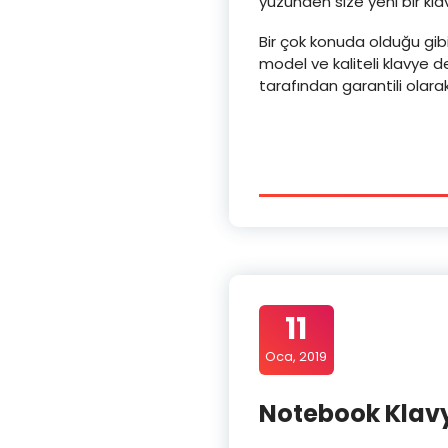
yüzünden size yeni bir kla
Bir çok konuda olduğu gibi
model ve kaliteli klavye d
tarafından garantili olarak 
11
Oca, 2019
Notebook Klavy