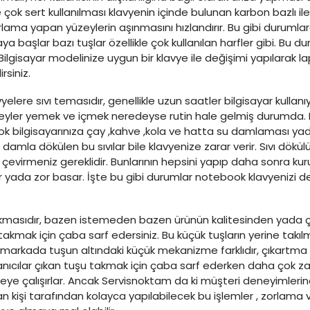
e çok sert kullanılması klavyenin içinde bulunan karbon bazlı ilet
ama yapan yüzeylerin aşınmasını hızlandırır. Bu gibi duruml
 başlar bazı tuşlar özellikle çok kullanılan harfler gibi. Bu d
Bilgisayar modelinize uygun bir klavye ile değişimi yapılarak la
siniz.
lere sıvı temasıdır, genellikle uzun saatler bilgisayar kullanıy
 şeyler yemek ve içmek neredeyse rutin hale gelmiş durumda.
 bilgisayarınıza çay ,kahve ,kola ve hatta su damlaması yada 
ir damla dökülen bu sıvılar bile klavyenize zarar verir. Sıvı dökü
ers çevirmeniz gereklidir. Bunlarının hepsini yapıp daha sonra ku
yada zor basar. İşte bu gibi durumlar notebook klavyenizi d
çıkmasıdır, bazen istemeden bazen ürünün kalitesinden yada 
 takmak için çaba sarf edersiniz. Bu küçük tuşların yerine takıl
 markada tuşun altındaki küçük mekanizme farklıdır, çıkartma 
lanıcılar çıkan tuşu takmak için çaba sarf ederken daha çok zar
meye çalışırlar. Ancak Servisnoktam da ki müşteri deneyimlerin
kişi tarafından kolayca yapılabilecek bu işlemler , zorlama 