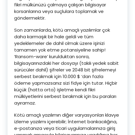
fikri mülkünüzü çalmaya çalışan bilgisayar
korsanlarına veya suçlulara toplamak ve
göndermektir.
Son zamanlarda, kötü amaçlı yazılımlar çok
daha karmaşık bir hale geldi ve tüm
yedeklemeler de dahil olmak üzere işinizi
tamamen yok etme potansiyeline sahip!
‘Ransom-ware’ kurulduktan sonra,
bilgisayarınızdaki her dosyayı (takılı yedek sabit
sürücüler dahil) şifreler ve 2048 bit şifrelemeyi
serbest bırakmak için 10.000 $ ‘dan fazla
ödeme yapmazsanız sizi fidye için tutar. Hiçbir
küçük (hatta orta) işletme kendi fikri
mülkiyetlerini serbest bırakmak için bu paraları
ayıramaz.
Kötü amaçlı yazılımın diğer varyasyonları klavye
izleme yazılımı içerebilir; İnternet bankacılığına,
e-postanıza veya ticari uygulamalarınıza giriş
yapmak amacıyla bilgisayarınıza yazdığınız her