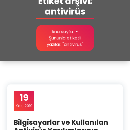
Etiket arşivi:
antivirüs
Ana sayfa
-
Şununla etiketli
yazılar: "antivirüs"
19
Kas, 2019
Bilgisayarlar ve Kullanılan