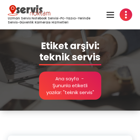
İçeriğe
geç
Uzman Servis Notebook Servisi-Pc-Yazıcı-Yerinde
Servis-Güvenlik Kamerası Hizmetleri
Etiket arşivi:
teknik servis
Ana sayfa
-
Şununla etiketli
yazılar: "teknik servis"