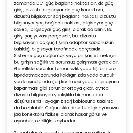
zamanda DC güç bağlantı noktasıdır, dc güç
girişi, dizüstü bilgisayar dc güç konektörü,
dizüstü bilgisayar şarj bağlantı noktası, dizüstü
bilgisayar şarj bağlantı noktası, bilgisayar güç
soketi, bilgisayar güç girişi olarak da bilinir. Bu
giriş, şarj yuvası parçasıdır, bu, dizüstü
bilgisayarın dc güç fişinin adaptör kablonuzun
takıldığı bilgisayar tarafındaki parçasıdır.
Sisteme güç sağlamak veya pili şarj etmek için
bu girişin sağlıklı ve sorunsuz çalışması gereklidir.
Genellikle sorunlar temassızlık yada fişi bir süre
kıpırdatmak zorunda kaldığınızda yada durduk
yerde ısındığında şarj kesilmesi yada bilgisayarın
kapanması gibi sorunlar ortaya çıkar, ayrıca
dizüstü bilgisayarı yanlışlıkla bir masadan
düşürürseniz , ayağınız şarj kablosuna takılırsa
da bozulabilir. Çoğunlukla dizüstü bilgisayarınızın
jakı konektörü fiziksel olarak hasar görür ve
aşınabilir, özelliğini kaybeder.
Temel olarak, dizüstü bilgisayarınızın pili artık