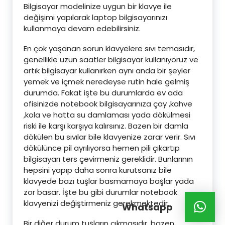
Bilgisayar modelinize uygun bir klavye ile
değişimi yapılarak laptop bilgisayarınızı
kullanmaya devam edebilirsiniz.
En çok yaşanan sorun klavyelere sıvı temasıdır,
genellikle uzun saatler bilgisayar kullanıyoruz ve
artık bilgisayar kullanırken aynı anda bir şeyler
yemek ve içmek neredeyse rutin hale gelmiş
durumda. Fakat işte bu durumlarda ev ada
ofisinizde notebook bilgisayarınıza çay ,kahve
,kola ve hatta su damlaması yada dökülmesi
riski ile karşı karşıya kalırsınız. Bazen bir damla
dökülen bu sıvılar bile klavyenize zarar verir. Sıvı
dökülünce pil ayrılıyorsa hemen pili çıkartıp
bilgisayarı ters çevirmeniz gereklidir. Bunlarının
hepsini yapıp daha sonra kurutsanız bile
klavyede bazı tuşlar basmamaya başlar yada
zor basar. İşte bu gibi durumlar notebook
klavyenizi değiştirmeniz gerekmektedir.
Whatsapp
Bir diğer durum tuşların çıkmasıdır, bazen